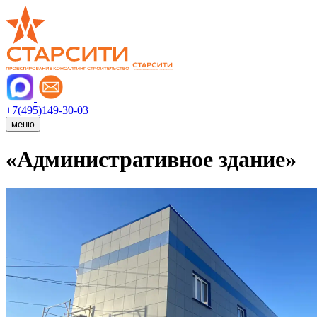
+7(495)149-30-03
меню
«Административное здание»