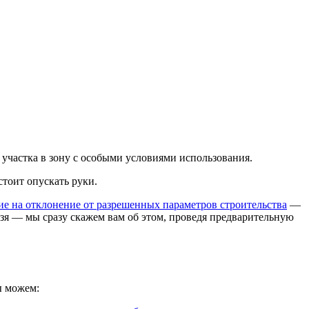
м участка в зону с особыми условиями использования.
стоит опускать руки.
е на отклонение от разрешенных параметров строительства
—
льзя — мы сразу скажем вам об этом, проведя предварительную
ы можем: