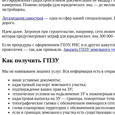
Без оформления градостроительной документации не выдадут РН
намерения. Помимо штрафа (для юридических лиц — до миллион
застройщика.
Легализация самостроя
— одна из сфер нашей специализации. И
дорого.
Идем далее. Затронув при строительстве, например, сети инже
которая предусматривает штраф для юридических лиц 300 000 –
Если процедуры с оформлением ГПЗУ, РНС и и других кажутся
проволочек — так, как привыкли.
Заказать ГПЗУ земельного уч
Как получить ГПЗУ
Мы не навязываем лишних услуг. Вся информация есть в открыто
ваши уставные документы;
кадастровый паспорт земельного участка;
подтверждение ваших прав на ЗУ;
технические условия на подключение ЗУ к инженерным 
кадастровая выписка на ЗУ — границы, поворотные точки 
топографические съемки с обозначением имеющихся сете
схема планировки территории с обозначением расположе
если в границах земельного участка есть существующие о