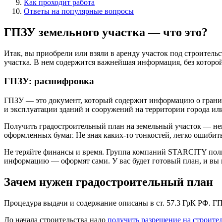
Как проходит работа
Ответы на популярные вопросы
ГПЗУ земельного участка — что это?
Итак, вы приобрели или взяли в аренду участок под строительс
участка. В нем содержится важнейшая информация, без которо
ГПЗУ: расшифровка
ГПЗУ — это документ, который содержит информацию о граница
и эксплуатации зданий и сооружений на территории города или
Получить градостроительный план на земельный участок — неп
оформленных бумаг. Не зная каких-то тонкостей, легко ошибитьс
Не теряйте финансы и время. Группа компаний STARCITY полн
информацию — оформят сами. У вас будет готовый план, и вы 
Зачем нужен градостроительный план
Процедура выдачи и содержание описаны в ст. 57.3 ГрК РФ. Г
До начала строительства надо
получить разрешение на строите