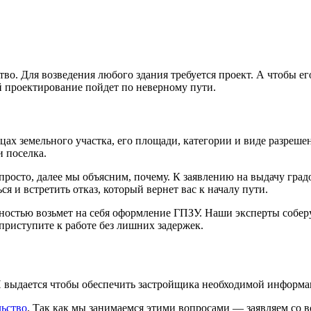
тво. Для возведения любого здания требуется проект. А чтобы е
й проектирование пойдет по неверному пути.
х земельного участка, его площади, категории и виде разрешен
 поселка.
росто, далее мы объясним, почему. К заявлению на выдачу гра
я и встретить отказ, который вернет вас к началу пути.
остью возьмет на себя оформление ГПЗУ. Наши эксперты собер
приступите к работе без лишних задержек.
П выдается чтобы обеспечить застройщика необходимой информа
льство
. Так как мы занимаемся этими вопросами — заявляем со в