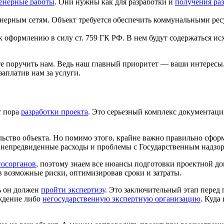
енерные работы
. Они нужны как для разработки и
получения раз
нерным сетям. Объект требуется обеспечить коммунальными рес
а к оформлению в силу ст. 759 ГК РФ. В нем будут содержаться 
ете поручить нам. Ведь наш главный приоритет — ваши интересы
заплатив нам за услуги.
т пора
разработки проекта
. Это серьезный комплекс документаци
льство объекта. Но помимо этого, крайне важно правильно сфо
, непредвиденные расходы и проблемы с Государственным надзо
госорганов
, поэтому знаем все нюансы подготовки проектной д
в возможные риски, оптимизировав сроки и затраты.
рь он должен
пройти экспертизу
. Это заключительный этап перед 
еждение либо
негосударственную экспертную организацию
. Куда