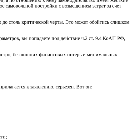
й, а по отношению к нему законодательство имеет жесткие
с самовольной постройки с возмещением затрат за счет
ю до столь критической черты. Это может обойтись слишком
аметров, вы попадаете под действие ч.2 ст. 9.4 КоАП РФ,
ыстро, без лишних финансовых потерь и минимальных
рилагается к заявлению, серьезен. Вот он:
ти;