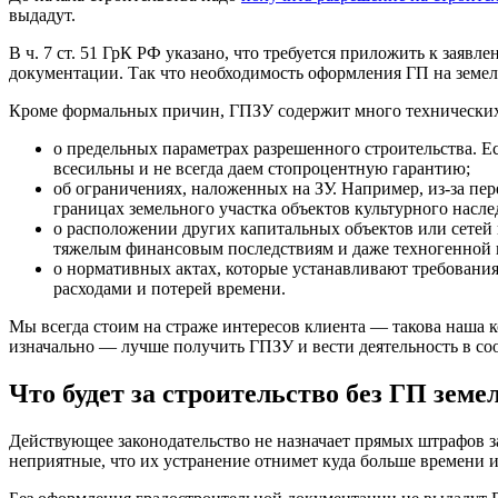
выдадут.
В ч. 7 ст. 51 ГрК РФ указано, что требуется приложить к зая
документации. Так что необходимость оформления ГП на земел
Кроме формальных причин, ГПЗУ содержит много технических 
о предельных параметрах разрешенного строительства. Ес
всесильны и не всегда даем стопроцентную гарантию;
об ограничениях, наложенных на ЗУ. Например, из-за п
границах земельного участка объектов культурного насл
о расположении других капитальных объектов или сетей 
тяжелым финансовым последствиям и даже техногенной 
о нормативных актах, которые устанавливают требовани
расходами и потерей времени.
Мы всегда стоим на страже интересов клиента — такова наша 
изначально — лучше получить ГПЗУ и вести деятельность в соо
Что будет за строительство без ГП земе
Действующее законодательство не назначает прямых штрафов за
неприятные, что их устранение отнимет куда больше времени и 