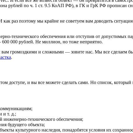
С. И если всё же возвести объект — он превратится в самостро
а рублей по ч. 1 ст. 9.5 КоАП РФ), в ГК и ГрК РФ прописан сно
 как раз поэтому мы крайне не советуем вам доводить ситуаци
нерно-технического обеспечения или отступив от допустимых пар
 600 000 рублей. Не миллион, но тоже неприятно.
 вам громоздкими и сложными — зовите нас. Мы все сделаем б
астка
.
м доступе, и вы все можете сделать сами. Но список, который п
коммуникациям;
и т. д.;
й инженерно-технического обеспечения;
ния будущего объекта;
бъекты культурного наследия, понадобятся условия их сохраннос