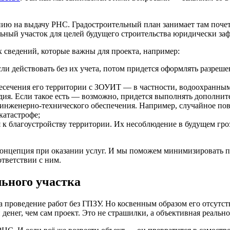
влению на выдачу РНС. Градостроительный план занимает там поч
ьный участок для целей будущего строительства юридически за
сведений, которые важны для проекта, например:
ли действовать без их учета, потом придется оформлять разреше
ересечения его территории с ЗОУИТ — в частности, водоохранн
едия. Если такое есть — возможно, придется выполнять дополнит
инженерно-технического обеспечения. Например, случайное пов
катастрофе;
я к благоустройству территории. Их несоблюдение в будущем г
концепция при оказании услуг. И мы поможем минимизировать п
тветствии с ним.
льного участка
 проведение работ без ГПЗУ. Но косвенным образом его отсутст
денег, чем сам проект. Это не страшилки, а объективная реально